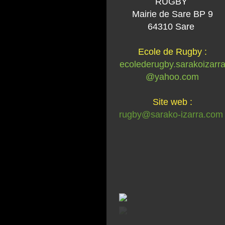
RUGBY
Mairie de Sare BP 9
64310 Sare
Ecole de Rugby :
ecolederugby.sarakoizarr
@yahoo.com
Site web :
rugby@sarako-izarra.com