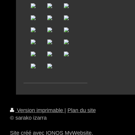
Version imprimable
|
Plan du site
© sarako izarra
Site créé avec
IONOS MyWebsite
.