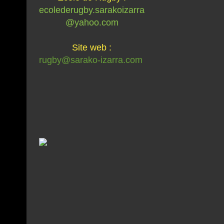
ecolederugby.sarakoizarra
@yahoo.com
Site web :
rugby@sarako-izarra.com