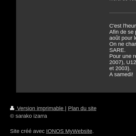
C'est l'heu
Afin de se
août pour 
On ne chan
SARE.
Pour une r
2007), U12
et 2003).
A samedi!
Version imprimable
|
Plan du site
© sarako izarra
Site créé avec
IONOS MyWebsite
.