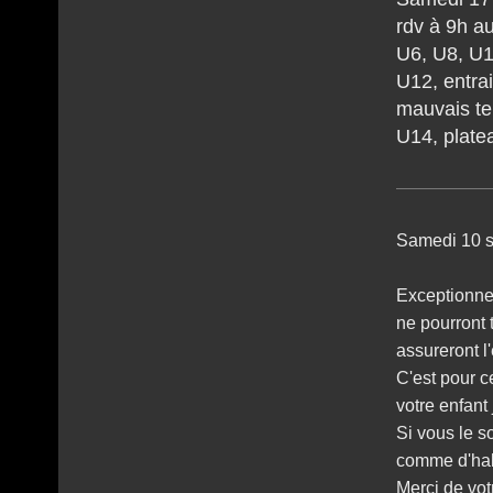
r
dv à 9h au
U6, U8, U1
U12, entra
mauvais t
U14, plate
Samedi 10 s
Exceptionne
ne pourront 
assureront l
C'est pour 
votre enfant
Si vous le 
comme d'hab
Merci de vo