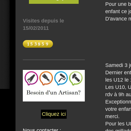
Pour une b
enfant ce j
D'avance m
Visites depuis le
15/02/2011
Samedi 3 j
Dernier en
les U12 le
Les U10, U
rdv à 9h a
Exceptionne
votre enfan
Cliquez ici
merci.
Pour les U
Nous contacter :
des grillad