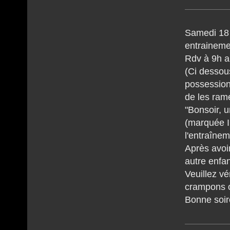
Samedi 18
entraineme
Rdv à 9h a
(Ci dessous
possession
de les ram
"Bonsoir, 
(marquée I
l'entraîne
​Après avoi
autre enfan
​Veuillez v
crampons o
​Bonne soir