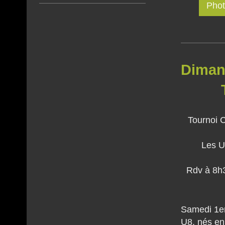
Phot
Dima
Tour
Tournoi C
Les U
Rdv à 8h3
Samedi 1er 
U8, nés en 