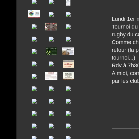
Lundi 1er 
Tournoi du
rugby du c
Comme chaq
retour (la 
tournoi...)
Rdv à 7h30
A midi, com
par les clu