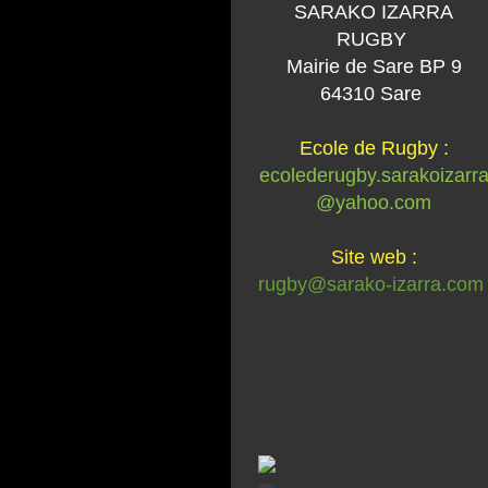
SARAKO IZARRA
RUGBY
Mairie de Sare BP 9
64310 Sare
Ecole de Rugby :
ecolederugby.sarakoizarr
@yahoo.com
Site web :
rugby@sarako-izarra.com