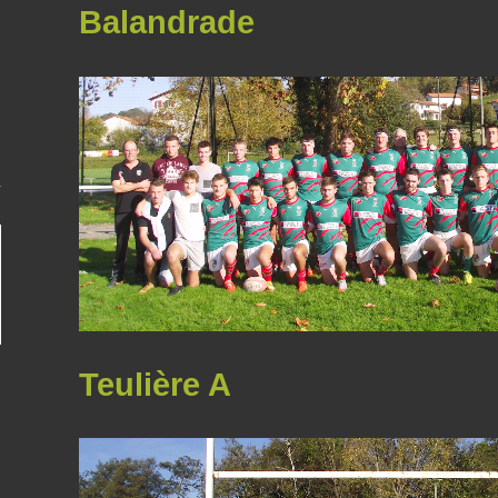
Balandrade
Teulière A